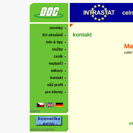
novinky
kontakt
EU aktuálně
info & tipy
Ma
služby
celní
ceník
neplatiči
odkazy
kontakt
náš profil
pro klienty
ot