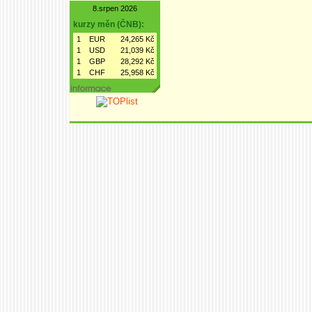
8.srpen 2026
kurzy měn (ČNB):
1
EUR
24,265 Kč
1
USD
21,039 Kč
1
GBP
28,292 Kč
1
CHF
25,958 Kč