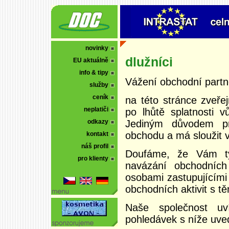
novinky
dlužníci
EU aktuálně
info & tipy
Vážení obchodní partne
služby
ceník
na této stránce zveře
neplatiči
po lhůtě splatnosti v
Jediným důvodem pro
odkazy
obchodu a má sloužit 
kontakt
náš profil
Doufáme, že Vám ty
pro klienty
navázání obchodních
osobami zastupujícími
obchodních aktivit s tě
Naše společnost uv
pohledávek s níže uve