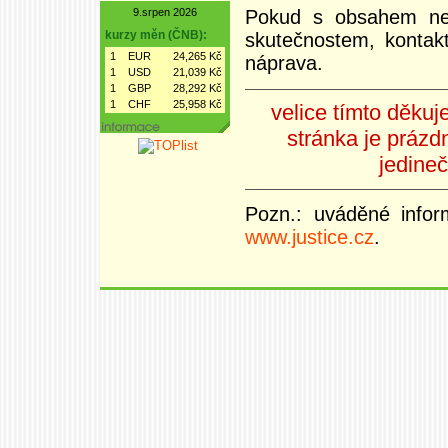
Pokud s obsahem ne
9.srpen 2026
kurzy měn (ČNB):
skutečnostem, kontak
1
EUR
24,265 Kč
náprava.
1
USD
21,039 Kč
1
GBP
28,292 Kč
1
CHF
25,958 Kč
velice tímto děku
stránka je prázdn
jedineč
Pozn.: uváděné inf
www.justice.cz
.