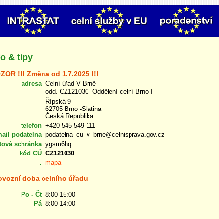
fo & tipy
ZOR !!! Změna od 1.7.2025 !!!
adresa
Celní úřad V Brně
odd. CZ121030  Oddělení celní Brno I
Řípská 9
62705 Brno -Slatina
Česká Republika
telefon
+420 545 549 111
mail podatelna
podatelna_cu_v_brne@celnisprava.gov.cz
tová schránka
ygsm6hq
kód CÚ
CZ121030
.
mapa
ovozní doba celního úřadu
Po - Čt
8:00-15:00
Pá
8:00-14:00