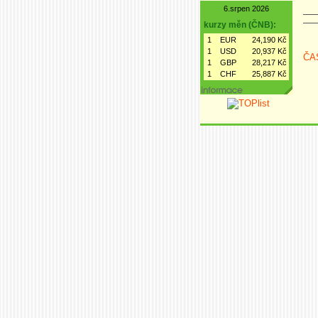
6.srpen 2026
kurzy měn (ČNB):
1
EUR
24,190 Kč
1
USD
20,937 Kč
ČA
1
GBP
28,217 Kč
1
CHF
25,887 Kč