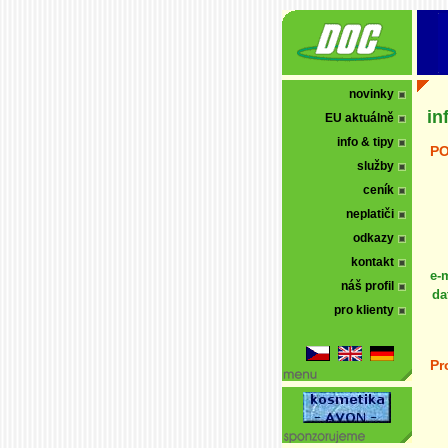
novinky
in
EU aktuálně
info & tipy
PO
služby
ceník
neplatiči
odkazy
kontakt
e-
náš profil
da
pro klienty
Pr