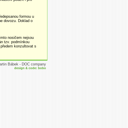
předepsanou formou u
dne dovozu. Doklad o
tímto nosičem nejsou
zán tzv. podmínkou
 předem konzultovat s
artin Bábek - DOC company
design & code: bobo