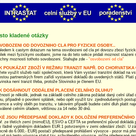
sto kladené otázky
VOBOZENI OD DOVOZNIHO CLA PRO FYZICKE OSOBY...
ledem k castym dotazum na tema osvobozeni od cla pri dovozu zbozi fyzick
ilek mezi fyzickymi osobami, jsme na do teto sekce pridali moznost stazeni 
chny moznosti tothoto sovobozeni. Stahujte zde -
"osvobození od cla"
K POUKÁZAT ZBOŽÍ V REŽIMU TRANZIT NAPŘ. DO CHORVATSKA 
ete využít služeb naší společnosti, která Vám vystaví tranzitní doklad na vs
estou partnerských firem zařídí vystavení dokladů do uvedených států. Platí
vinska není tranzit třeba, protože Slovinsko je členem EU.
K DOSÁHNOUT ODDÁLENÍ PLACENÍ CELNÍHO DLUHU?
ností je několik, jednak na základě celního zákona požádat daný celní úřad o
hu, případně o povolení splátek, nebo opět využít tzv. zjednodušených postup
jemce a volný oběh po tranzitu, v takovém případě budete celní dluh platit na
válené celním úřadem, většinou za 14 nebo 30 dnů.
KÉ JSOU PŘEDEPSANÉ DOKLADY K DOLOŽENÍ PREFERENČNÍHO
ř. ze třetích zemí (mimoEU), ESVO a CEFTA se preferenční původ doklád
y řádně vyplněným dokladem EUR.1 potvrzeným v zemi odeslání zboží. U zás
ecně do 6.000,- EUR) postačí předepsané prohlášení vývozce - pozor má př
ud má tento vývozce statut tzv. schváleného vývozce, může předepsané proh