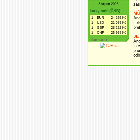
zás
8.srpen 2026
kurzy měn (ČNB):
MŮ
Ano
1
EUR
24,265 Kč
cel
1
USD
21,039 Kč
pre
1
GBP
28,292 Kč
1
CHF
25,958 Kč
JE
Ano
int
pro
odb