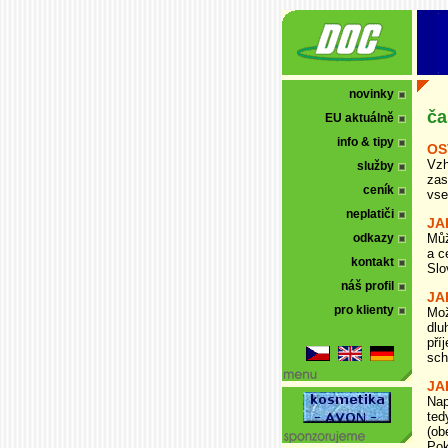
novinky
ča
EU aktuálně
info & tipy
OS
Vzh
služby
zas
ceník
vse
neplatiči
JA
Můž
odkazy
a c
kontakt
Slo
náš profil
JA
pro klienty
Mož
dlu
pří
sch
JA
Nap
ted
(ob
Pok