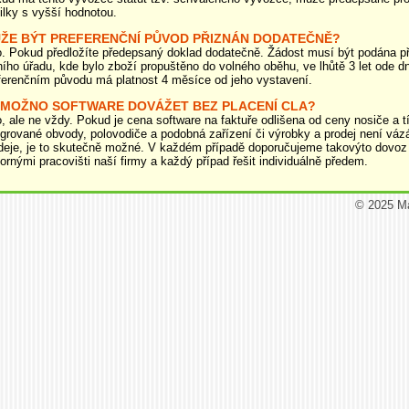
ilky s vyšší hodnotou.
ŽE BÝT PREFERENČNÍ PŮVOD PŘIZNÁN DODATEČNĚ?
. Pokud předložíte předepsaný doklad dodatečně. Žádost musí být podána 
ního úřadu, kde bylo zboží propuštěno do volného oběhu, ve lhůtě 3 let ode 
ferenčním původu má platnost 4 měsíce od jeho vystavení.
 MOŽNO SOFTWARE DOVÁŽET BEZ PLACENÍ CLA?
, ale ne vždy. Pokud je cena software na faktuře odlišena od ceny nosiče a 
egrované obvody, polovodiče a podobná zařízení či výrobky a prodej není vá
deje, je to skutečně možné. V každém případě doporučujeme takovýto dovoz
ornými pracovišti naší firmy a každý případ řešit individuálně předem.
© 2025 M