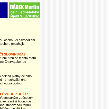
ou osobou ci osvobozeni
souboru obsahujici
ČI SLOVINSKA?
tupní hranice těchto států
 pro Chorvatsko, do
 odklad platby celního
ů - tj. schváleného
jednou za období
 PŮVODU ZBOŽÍ?
á předepsaným způsobem,
ilek s nižší hodnotou
esně stanovenou formu.
lášení použít i pro