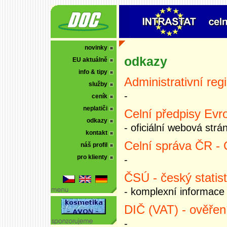
novinky
odkazy
EU aktuálně
info & tipy
Administrativní re
služby
-
ceník
neplatiči
Celní předpisy Evr
odkazy
- oficiální webová str
kontakt
Celní správa ČR - G
náš profil
pro klienty
-
ČSÚ - český statist
- komplexní informace 
DIČ (VAT) - ověření
-