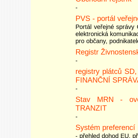
-
PVS - portál veřej
Portál veřejné správy 
elektronická komunikac
pro občany, podnikatele
Registr Živnostens
-
registry plátců S
FINANČNÍ SPRÁV
-
Stav MRN - ově
TRANZIT
-
Systém preferencí 
- přehled dohod EU, p