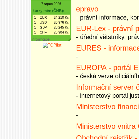
7.srpen 2026
epravo
kurzy měn (ČNB):
- právní informace, ko
1
EUR
24,210 Kč
1
USD
20,976 Kč
EUR-Lex - právní p
1
GBP
28,245 Kč
1
CHF
25,904 Kč
- úřední větstníky, pr
EURES - informace
-
EUROPA - portál E
- česká verze oficiální
Informační server 
- internetový portál jus
Ministerstvo financ
-
Ministerstvo vnitra
Obchodní rejstřík -