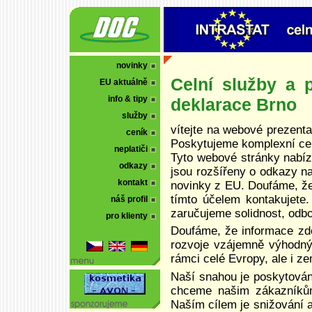
novinky
Celní služby a p
EU aktuálně
info & tipy
deklarace Brno
služby
vítejte na webové prezentac
ceník
Poskytujeme komplexní celn
neplatiči
Tyto webové stránky nabíze
odkazy
jsou rozšířeny o odkazy n
kontakt
novinky z EU. Doufáme, že
tímto účelem kontakujete
náš profil
zaručujeme solidnost, odbor
pro klienty
Doufáme, že informace zd
rozvoje vzájemně výhodnýc
rámci celé Evropy, ale i z
Naší snahou je poskytován
chceme našim zákazníkům
Naším cílem je snižování a