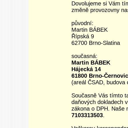
Dovolujeme si Vám tím
změně provozovny naš
původní:
Martin BÁBEK
Řípská 9
62700 Brno-Slatina
současná:
Martin BÁBEK
Hájecká 14
61800 Brno-Černovi
(areál ČSAD, budova c
Současně Vás tímto t
daňových dokladech v
zákona o DPH. Naše no
7103313503
.