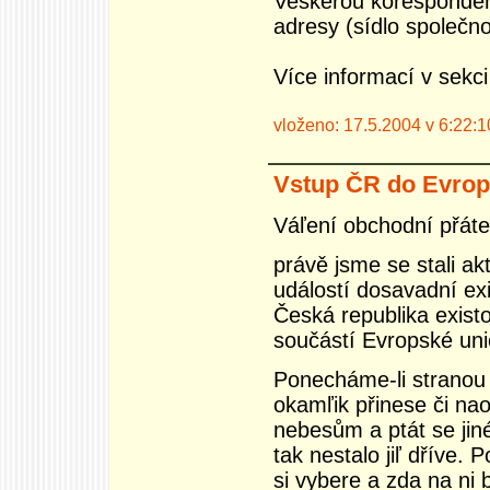
Veškerou korespondenc
adresy (sídlo společno
Více informací v sekc
vloženo: 17.5.2004 v 6:22:1
Vstup ČR do Evrop
Váľení obchodní přáte
právě jsme se stali a
událostí dosavadní ex
Česká republika existo
součástí Evropské uni
Ponecháme-li stranou 
okamľik přinese či nao
nebesům a ptát se jiné
tak nestalo jiľ dříve
si vybere a zda na ni