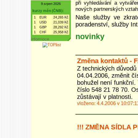
při vyhledávání a vytváře
9.srpen 2026
nových partnerských vztah
kurzy měn (ČNB):
Naše služby ve zkratc
1
EUR
24,265 Kč
1
USD
21,039 Kč
poradenství, služby Int
1
GBP
28,292 Kč
1
CHF
25,958 Kč
novinky
Změna kontaktů - 
Z technických důvodů 
04.04.2006, změnit čís
bohužel není funkční.
číslo 548 21 78 70. Os
zůstávají v platnosti.
vloženo: 4.4.2006 v 10:07:1
!!! ZMĚNA SÍDLA 