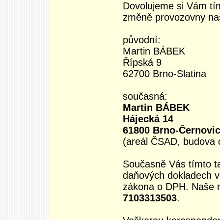
Dovolujeme si Vám tím
změně provozovny naš
původní:
Martin BÁBEK
Řípská 9
62700 Brno-Slatina
současná:
Martin BÁBEK
Hájecká 14
61800 Brno-Černovi
(areál ČSAD, budova c
Současně Vás tímto t
daňových dokladech v
zákona o DPH. Naše no
7103313503
.