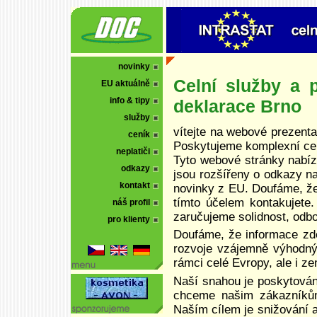
novinky
Celní služby a p
EU aktuálně
info & tipy
deklarace Brno
služby
vítejte na webové prezentac
ceník
Poskytujeme komplexní celn
neplatiči
Tyto webové stránky nabíze
odkazy
jsou rozšířeny o odkazy n
kontakt
novinky z EU. Doufáme, že
tímto účelem kontakujete
náš profil
zaručujeme solidnost, odbor
pro klienty
Doufáme, že informace zd
rozvoje vzájemně výhodnýc
rámci celé Evropy, ale i z
Naší snahou je poskytován
chceme našim zákazníkům
Naším cílem je snižování a