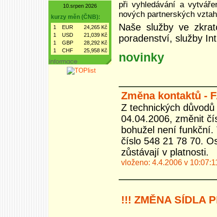
při vyhledávání a vytváře
10.srpen 2026
nových partnerských vztah
kurzy měn (ČNB):
Naše služby ve zkratc
1
EUR
24,265 Kč
1
USD
21,039 Kč
poradenství, služby Int
1
GBP
28,292 Kč
1
CHF
25,958 Kč
novinky
Změna kontaktů - 
Z technických důvodů 
04.04.2006, změnit čís
bohužel není funkční.
číslo 548 21 78 70. Os
zůstávají v platnosti.
vloženo: 4.4.2006 v 10:07:1
!!! ZMĚNA SÍDLA 