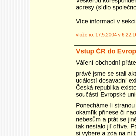
Veškerou korespondenc
adresy (sídlo společno
Více informací v sekc
vloženo: 17.5.2004 v 6:22:1
Vstup ČR do Evrop
Váľení obchodní přáte
právě jsme se stali a
událostí dosavadní ex
Česká republika existo
součástí Evropské uni
Ponecháme-li stranou 
okamľik přinese či nao
nebesům a ptát se jiné
tak nestalo jiľ dříve
si vybere a zda na ni