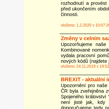
rozhodnutí a provést
před ukončením období
činnosti.
vloženo: 1.2.2020 v 10:07:2
Změny v celním sa
Upozorňujeme naše 
Kombinované nomenkla
vydala pracovní pom
nových kódů (najdete 
vloženo: 24.11.2019 v 19:5
BREXIT - aktuální 
Upozornění pro naše 
ČR byla zveřejněna z
Spojeného království 
není jisté jak, kd
doporučujeme tedy ná