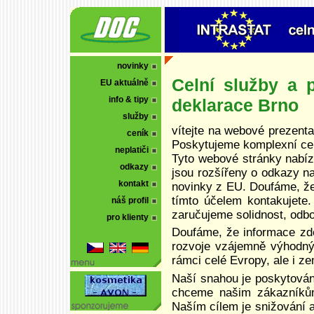
novinky
Celní služby a p
EU aktuálně
info & tipy
deklarace Brno
služby
vítejte na webové prezentac
ceník
Poskytujeme komplexní celn
neplatiči
Tyto webové stránky nabíze
odkazy
jsou rozšířeny o odkazy n
kontakt
novinky z EU. Doufáme, že
tímto účelem kontakujete
náš profil
zaručujeme solidnost, odbor
pro klienty
Doufáme, že informace zd
rozvoje vzájemně výhodnýc
rámci celé Evropy, ale i z
Naší snahou je poskytován
chceme našim zákazníkům
Naším cílem je snižování a