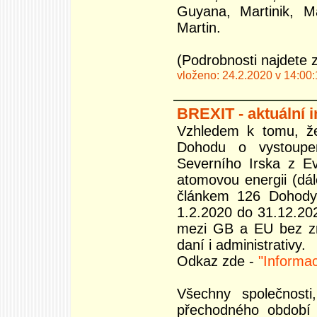
Guyana, Martinik, M
Martin.
(Podrobnosti najdete 
vloženo: 24.2.2020 v 14:00
BREXIT - aktuální 
Vzhledem k tomu, že 
Dohodu o vystoupen
Severního Irska z E
atomovou energii (dál
článkem 126 Dohody
1.2.2020 do 31.12.20
mezi GB a EU bez změ
daní i administrativy.
Odkaz zde -
"Informa
Všechny společnost
přechodného období 