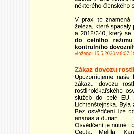
některého členského s
V praxi to znamená, 
železa, které spadaly
a 2018/640, který se
do celního režim
kontrolního dovozní
vloženo: 15.5.2020 v 9:07:1
Zákaz dovozu rostl
Upozorňujeme naše kl
zákazu dovozu rost
rostlinolékařského o
služeb do celé EU 
Lichtenštejnska. Byla 
Bez osvědčení lze do
ananas a durian.
Osvědčení je nutné i
Ceuta, Melilla, Ka