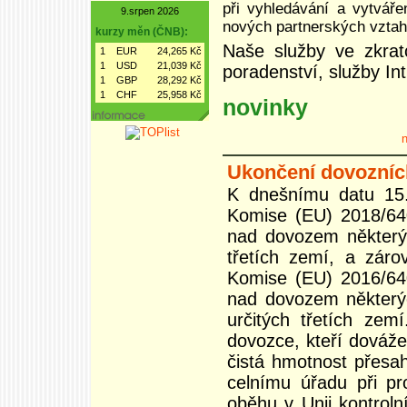
při vyhledávání a vytváře
9.srpen 2026
nových partnerských vztah
kurzy měn (ČNB):
Naše služby ve zkratc
1
EUR
24,265 Kč
1
USD
21,039 Kč
poradenství, služby Int
1
GBP
28,292 Kč
1
CHF
25,958 Kč
novinky
n
Ukončení dovozních 
K dnešnímu datu 15.
Komise (EU) 2018/640
nad dovozem některýc
třetích zemí, a záro
Komise (EU) 2016/640
nad dovozem některýc
určitých třetích zem
dovozce, kteří dováže
čistá hmotnost přesah
celnímu úřadu při pr
oběhu v Unii kontrol