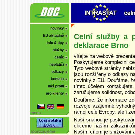
novinky
Celní služby a p
EU aktuálně
info & tipy
deklarace Brno
služby
vítejte na webové prezentac
ceník
Poskytujeme komplexní celn
neplatiči
Tyto webové stránky nabíze
odkazy
jsou rozšířeny o odkazy n
kontakt
novinky z EU. Doufáme, že
tímto účelem kontakujete
náš profil
zaručujeme solidnost, odbor
pro klienty
Doufáme, že informace zd
rozvoje vzájemně výhodnýc
rámci celé Evropy, ale i z
Naší snahou je poskytován
chceme našim zákazníkům
Naším cílem je snižování a