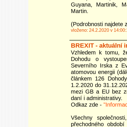
Guyana, Martinik, M
Martin.
(Podrobnosti najdete 
vloženo: 24.2.2020 v 14:00
BREXIT - aktuální 
Vzhledem k tomu, že 
Dohodu o vystoupen
Severního Irska z E
atomovou energii (dál
článkem 126 Dohody
1.2.2020 do 31.12.20
mezi GB a EU bez změ
daní i administrativy.
Odkaz zde -
"Informa
Všechny společnost
přechodného období 