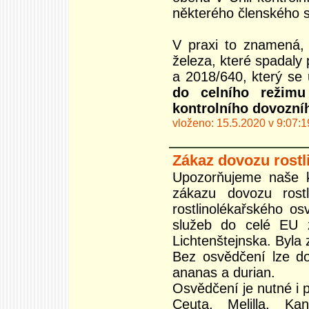
některého členského s
V praxi to znamená, 
železa, které spadaly
a 2018/640, který se
do celního režim
kontrolního dovozní
vloženo: 15.5.2020 v 9:07:1
Zákaz dovozu rostl
Upozorňujeme naše kl
zákazu dovozu rost
rostlinolékařského o
služeb do celé EU 
Lichtenštejnska. Byla 
Bez osvědčení lze do
ananas a durian.
Osvědčení je nutné i
Ceuta, Melilla, Ka