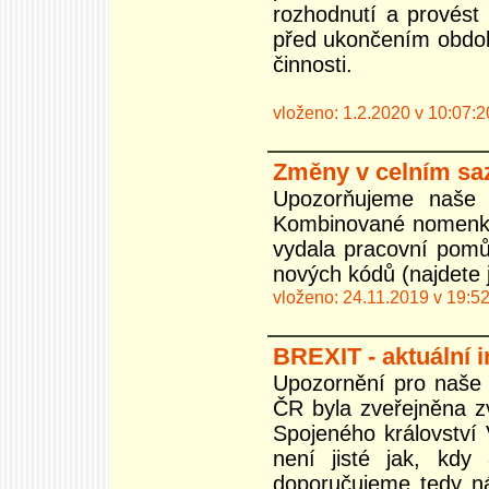
rozhodnutí a provést
před ukončením období
činnosti.
vloženo: 1.2.2020 v 10:07:2
Změny v celním sa
Upozorňujeme naše 
Kombinované nomenkla
vydala pracovní pom
nových kódů (najdete 
vloženo: 24.11.2019 v 19:5
BREXIT - aktuální 
Upozornění pro naše 
ČR byla zveřejněna z
Spojeného království 
není jisté jak, kd
doporučujeme tedy ná