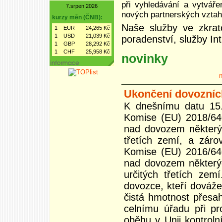
při vyhledávání a vytváře
7.srpen 2026
nových partnerských vztah
kurzy měn (ČNB):
Naše služby ve zkratc
1
EUR
24,265 Kč
1
USD
21,039 Kč
poradenství, služby Int
1
GBP
28,292 Kč
1
CHF
25,958 Kč
novinky
n
Ukončení dovozních 
K dnešnímu datu 15.
Komise (EU) 2018/640
nad dovozem některýc
třetích zemí, a záro
Komise (EU) 2016/640
nad dovozem některýc
určitých třetích zem
dovozce, kteří dováže
čistá hmotnost přesah
celnímu úřadu při pr
oběhu v Unii kontrol